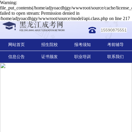
Warning:
file_put_contents(/home/adjyoacdhjgy/wwwroot/source/cache/license_
failed to open stream: Permission denied in
/home/adjyoacdhjgy/wwwroot/source/model/api.class.php on line 217
15590875551
网站首页
招生院校
报考须知
考前辅导
信息公告
证书颁发
职业培训
联系我们