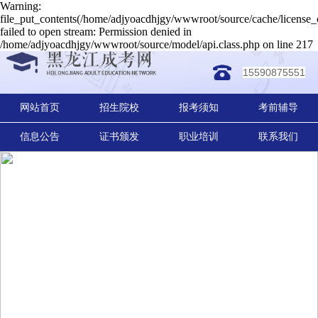
Warning:
file_put_contents(/home/adjyoacdhjgy/wwwroot/source/cache/license_
failed to open stream: Permission denied in
/home/adjyoacdhjgy/wwwroot/source/model/api.class.php on line 217
15590875551
网站首页
招生院校
报考须知
考前辅导
信息公告
证书颁发
职业培训
联系我们