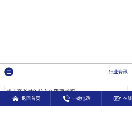
行业资讯
成人高考对年龄有年限要求吗
返回首页
一键电话
在
哈尔滨成人高考对年龄有一定的要求，但并无...
如何在有限的时间内提升大专学历
在有限的时间内提升大专学历，需要采取一些...