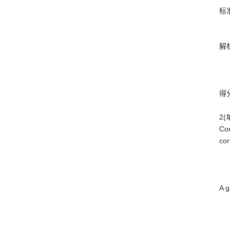
标
解
得
2(单
Com
cor
A g