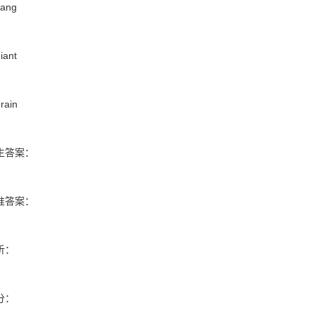
gang
iant
rain
生答案：
准答案：
析：
分：