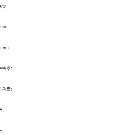
uty
ust
dump
生答案：
准答案：
析：
分：