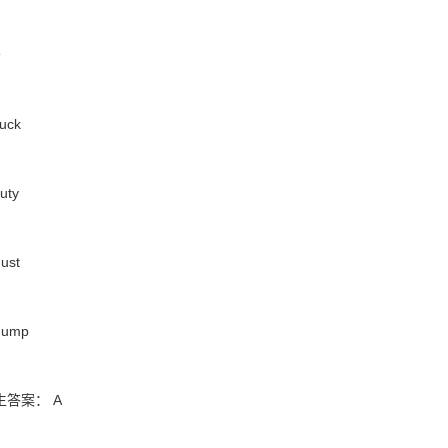
分
uck
uty
ust
dump
生答案： A