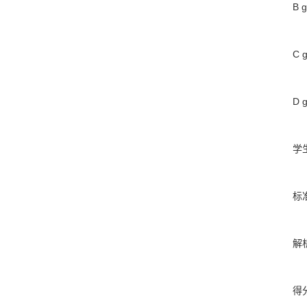
B 
C g
D g
学
标
解
得