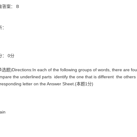
准答案： B
析：
分： 0分
选题)Directions:In each of the following groups of words, there are fou
pare the underlined parts identify the one that is different the other
responding letter on the Answer Sheet.(本题1分)
ain