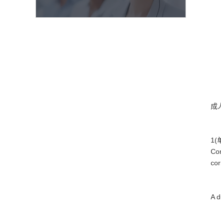
成
1(单
Com
cor
A d