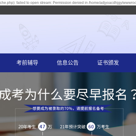
he.php): failed to open stream: Permission denied in /home/adjyoacdhjgy/wwwroot
考前辅导
信息公告
证书颁发