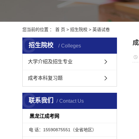
您当前的位置 ：
首 页
>
招生院校
>
英语试卷
C
成
招生院校
Colleges
大学介绍及招生专业
成考本科复习题
C
联系我们
Contact Us
黑龙江成考网
电 话：15590875551（全省地区）